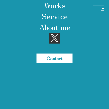
Works
Code Voyage
Service
Logo・
デザイン 植物展示会（バナ
About me
Home
Works
Banner
ー）
Contact
Logo・Banner
デザイン 植物展示会（バナー）
2025年4月5日